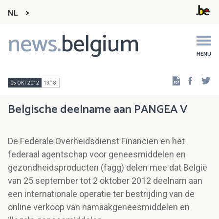
NL
news.
belgium
Main
navigation
MENU
Faceb
Tw
05 OKT 2012
13:18
Belgische deelname aan PANGEA V
De Federale Overheidsdienst Financiën en het
federaal agentschap voor geneesmiddelen en
gezondheidsproducten (fagg) delen mee dat België
van 25 september tot 2 oktober 2012 deelnam aan
een internationale operatie ter bestrijding van de
online verkoop van namaakgeneesmiddelen en