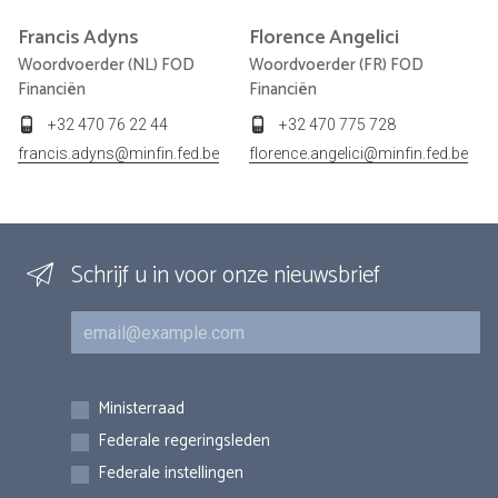
Francis
Adyns
Florence
Angelici
Woordvoerder (NL) FOD
Woordvoerder (FR) FOD
Financiën
Financiën
+32 470 76 22 44
+32 470 775 728
francis.adyns@minfin.fed.be
florence.angelici@minfin.fed.be
Schrijf u in voor onze nieuwsbrief
E-mail
Inschrijvingen
Ministerraad
Federale regeringsleden
Federale instellingen