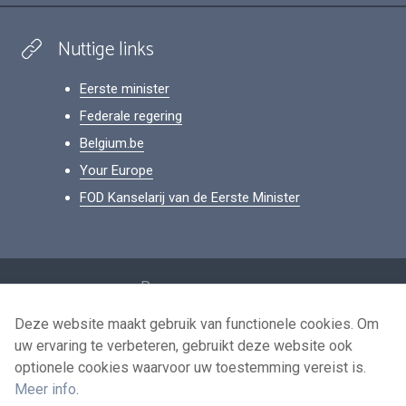
Nuttige links
Eerste minister
Federale regering
Belgium.be
Your Europe
FOD Kanselarij van de Eerste Minister
Footer
Persoonsgegevens
Voorwaarden voor het hergebruik
Deze website maakt gebruik van functionele cookies. Om
uw ervaring te verbeteren, gebruikt deze website ook
Contacteer ons
optionele cookies waarvoor uw toestemming vereist is.
Toegankelijkheid
Meer info
.