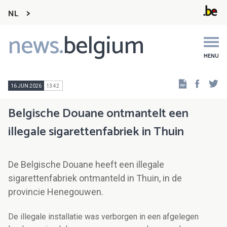
NL
news.
belgium
Main
navigation
MENU
Faceb
Tw
16 JUN 2026
13:42
Belgische Douane ontmantelt een
illegale sigarettenfabriek in Thuin
De Belgische Douane heeft een illegale
sigarettenfabriek ontmanteld in Thuin, in de
provincie Henegouwen.
De illegale installatie was verborgen in een afgelegen