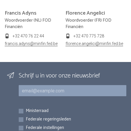
Francis
Adyns
Florence
Angelici
Woordvoerder (NL) FOD
Woordvoerder (FR) FOD
Financiën
Financiën
+32 470 76 22 44
+32 470 775 728
francis.adyns@minfin.fed.be
florence.angelici@minfin.fed.be
Schrijf u in voor onze nieuwsbrief
E-mail
Inschrijvingen
Ministerraad
Federale regeringsleden
Federale instellingen