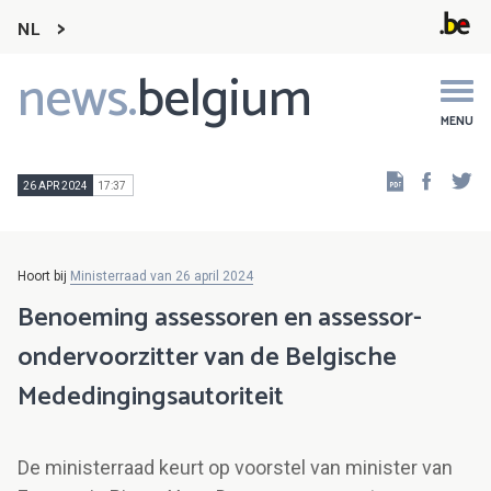
NL
news.
belgium
Main
navigation
MENU
Faceb
Tw
26 APR 2024
17:37
Hoort bij
Ministerraad van 26 april 2024
Benoeming assessoren en assessor-
ondervoorzitter van de Belgische
Mededingingsautoriteit
De ministerraad keurt op voorstel van minister van