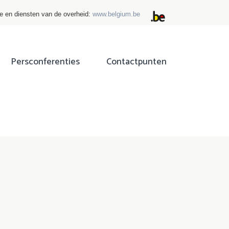
ie en diensten van de overheid:
www.belgium.be
Persconferenties
Contactpunten
ok
tter