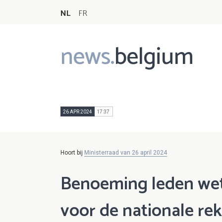
NL
FR
news.
belgium
Main
navigation
26 APR 2024
17:37
Hoort bij
Ministerraad van 26 april 2024
Benoeming leden wet
voor de nationale re