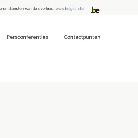
ie en diensten van de overheid:
www.belgium.be
Persconferenties
Contactpunten
ok
tter