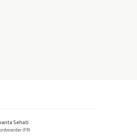
panta
Sehati
rdvoerder (FR)