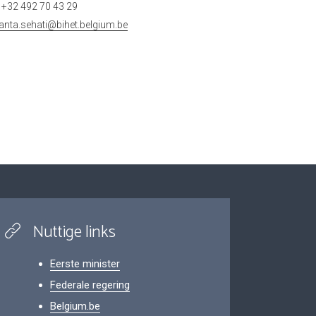
+32 492 70 43 29
anta.sehati@bihet.belgium.be
Nuttige links
Eerste minister
Federale regering
Belgium.be