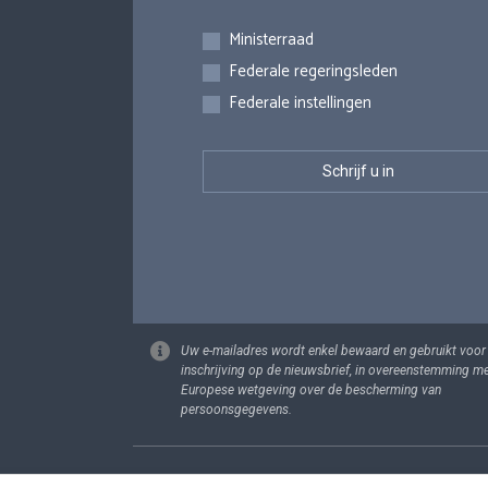
Inschrijvingen
Ministerraad
Federale regeringsleden
Federale instellingen
Uw e-mailadres wordt enkel bewaard en gebruikt voor
inschrijving op de nieuwsbrief, in overeenstemming m
Europese wetgeving over de bescherming van
persoonsgegevens.
Footer