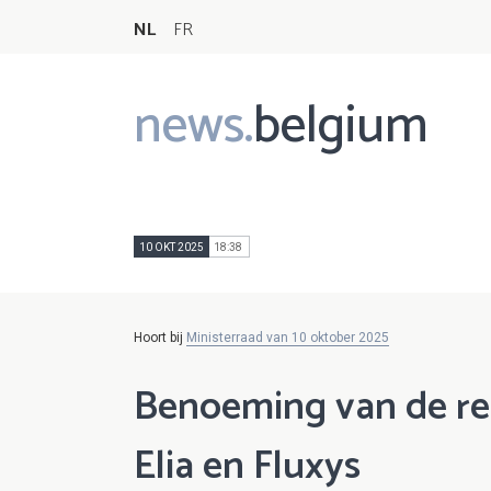
NL
FR
news.
belgium
Main
navigation
10 OKT 2025
18:38
Hoort bij
Ministerraad van 10 oktober 2025
Benoeming van de re
Elia en Fluxys