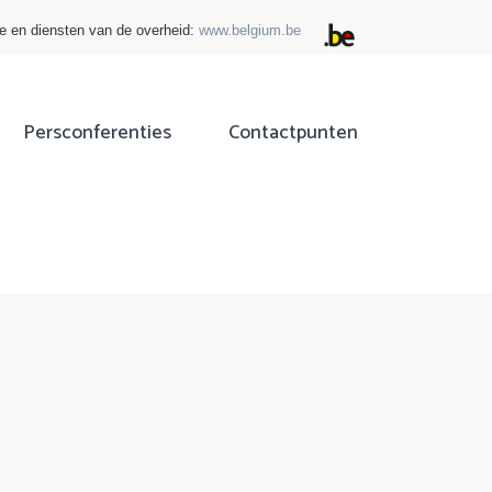
ie en diensten van de overheid:
www.belgium.be
Persconferenties
Contactpunten
ok
tter