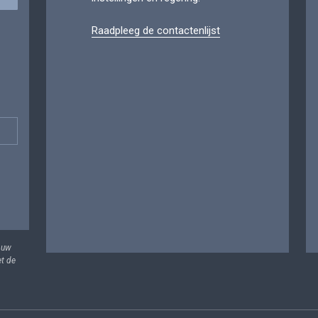
Raadpleeg de contactenlijst
 uw
et de