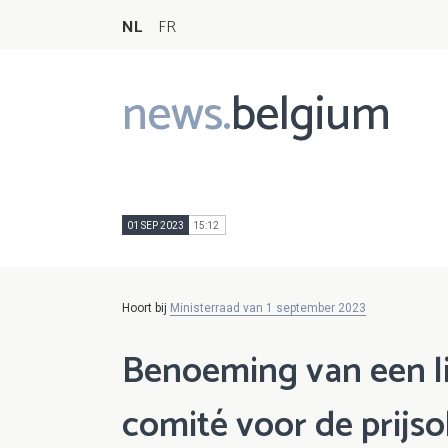
NL
FR
news.
belgium
Main
navigation
01 SEP 2023
15:12
Hoort bij
Ministerraad van 1 september 2023
Benoeming van een li
comité voor de prijso