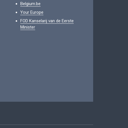
Belgium.be
Your Europe
FOD Kanselarij van de Eerste
Minister