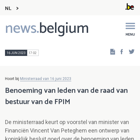
NL
news.
belgium
Main
navigation
MENU
Faceb
Tw
16 JUN 2023
17:02
Hoort bij
Ministerraad van 16 juni 2023
Benoeming van leden van de raad van
bestuur van de FPIM
De ministerraad keurt op voorstel van minister van
Financiën Vincent Van Peteghem een ontwerp van
koninklijk besluit goed over de benoeming van leden