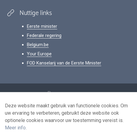
Nuttige links
Eerste minister
Federale regering
Belgium.be
Your Europe
FOD Kanselarij van de Eerste Minister
Footer
Persoonsgegevens
Voorwaarden voor het hergebruik
Deze website maakt gebruik van functionele cookies. Om
uw ervaring te verbeteren, gebruikt deze website ook
Contacteer ons
optionele cookies waarvoor uw toestemming vereist is.
Toegankelijkheid
Meer info
.