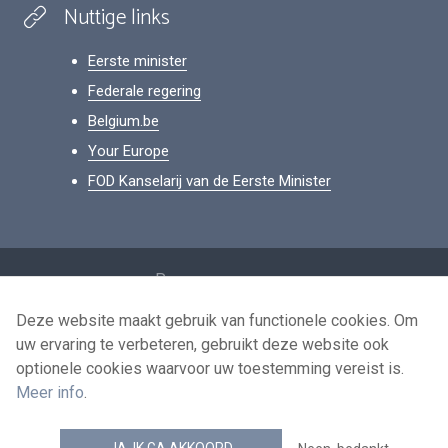
Nuttige links
Eerste minister
Federale regering
Belgium.be
Your Europe
FOD Kanselarij van de Eerste Minister
Footer
Persoonsgegevens
Voorwaarden voor het hergebruik
Deze website maakt gebruik van functionele cookies. Om
uw ervaring te verbeteren, gebruikt deze website ook
Contacteer ons
optionele cookies waarvoor uw toestemming vereist is.
Toegankelijkheid
Meer info
.
news.belgium RSS feed