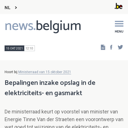
NL
news.
belgium
Main
navigation
MENU
Faceb
Tw
15 OKT 2021
12:10
Hoort bij
Ministerraad van 15 oktober 2021
Bepalingen inzake opslag in de
elektriciteits- en gasmarkt
De ministerraad keurt op voorstel van minister van
Energie Tinne Van der Straeten een voorontwerp van
wet goed tot wijziging van de elektriciteits- en