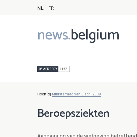
NL
FR
news.
belgium
Main
navigation
03 APR 2009
11:53
Hoort bij
Ministerraad van 3 april 2009
Beroepsziekten
Aanpassing van de wetgeving betreffend