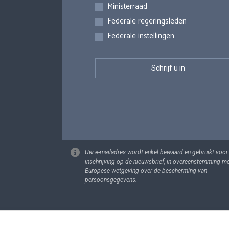
Inschrijvingen
Ministerraad
Federale regeringsleden
Federale instellingen
Uw e-mailadres wordt enkel bewaard en gebruikt voor
inschrijving op de nieuwsbrief, in overeenstemming m
Europese wetgeving over de bescherming van
persoonsgegevens.
Footer
Persoonsgege