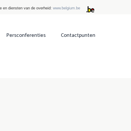
ie en diensten van de overheid:
www.belgium.be
Persconferenties
Contactpunten
ok
tter