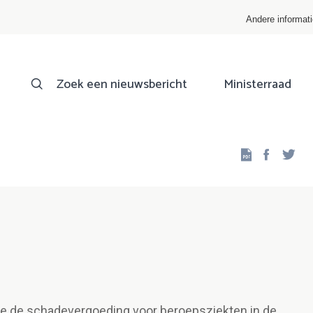
Andere informat
Zoek een nieuwsbericht
Ministerraad
Facebo
Twi
e de schadevergoeding voor beroepsziekten in de