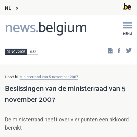
NL
news.
belgium
Main
navigation
MENU
Faceb
Tw
05 NOV 2007
10:32
Hoort bij
Ministerraad van 5 november 2007
Beslissingen van de ministerraad van 5
november 2007
De ministerraad heeft over vier punten een akkoord
bereikt