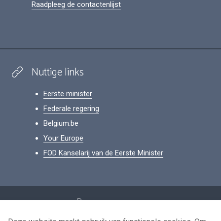
Raadpleeg de contactenlijst
Nuttige links
Eerste minister
Federale regering
Belgium.be
Your Europe
FOD Kanselarij van de Eerste Minister
Footer
Persoonsgegevens
Voorwaarden voor het hergebruik