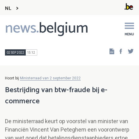
NL
news.
belgium
Main
navigation
MENU
Faceb
Tw
02 SEP 2022
15:12
Hoort bij
Ministerraad van 2 september 2022
Bestrijding van btw-fraude bij e-
commerce
De ministerraad keurt op voorstel van minister van
Financiën Vincent Van Peteghem een voorontwerp
van wet goed dat betalingsdienstaanbieders ertoe