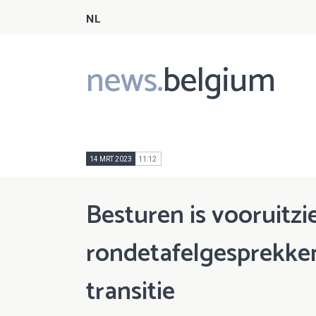
NL
news.
belgium
Main
navigation
14 MRT 2023
11:12
Besturen is vooruitzi
rondetafelgesprekke
transitie