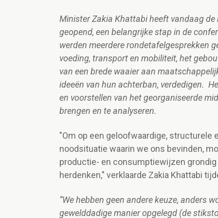
Minister Zakia Khattabi heeft vandaag de 
geopend, een belangrijke stap in de confer
werden meerdere rondetafelgesprekken g
voeding, transport en mobiliteit, het ge
van een brede waaier aan maatschappelij
ideeën van hun achterban, verdedigen. Het
en voorstellen van het georganiseerde midd
brengen en te analyseren.
"Om op een geloofwaardige, structurele e
noodsituatie waarin we ons bevinden, m
productie- en consumptiewijzen grondig
herdenken," verklaarde Zakia Khattabi ti
“We hebben geen andere keuze, anders w
gewelddadige manier opgelegd (de stikstof