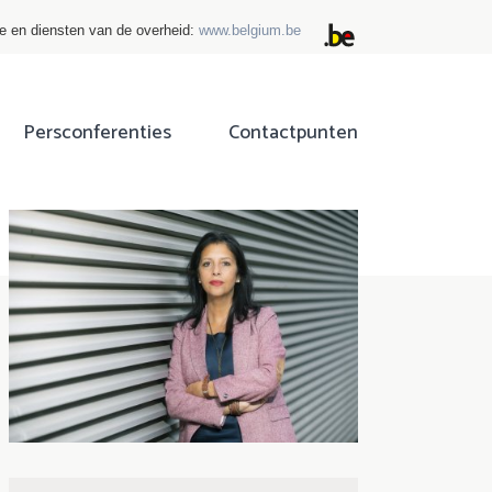
ie en diensten van de overheid:
www.belgium.be
Persconferenties
Contactpunten
ok
tter