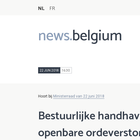
NL
FR
news.
belgium
Main
navigation
22 JUN 2018
16:30
Hoort bij
Ministerraad van 22 juni 2018
Bestuurlijke handhav
openbare ordeverstori