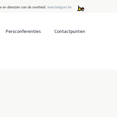
ie en diensten van de overheid:
www.belgium.be
Persconferenties
Contactpunten
ok
tter