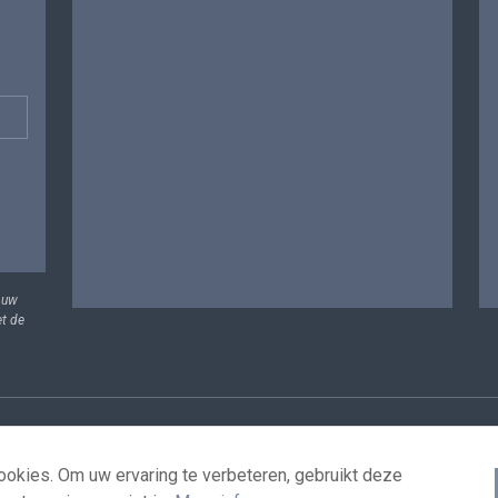
 uw
et de
vens
Voorwaarden voor het hergebruik
Contacteer ons
T
okies. Om uw ervaring te verbeteren, gebruikt deze