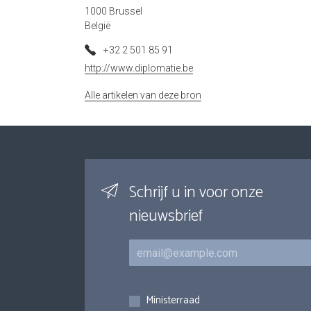
1000 Brussel
België
+32 2 501 85 91
http://www.diplomatie.be
Alle artikelen van deze bron
Schrijf u in voor onze
nieuwsbrief
E-mail
Inschrijvingen
Ministerraad