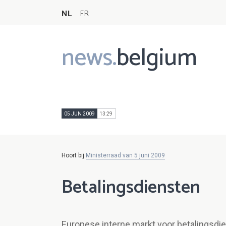
NL
FR
news.
belgium
Main
navigation
05 JUN 2009
13:29
Hoort bij
Ministerraad van 5 juni 2009
Betalingsdiensten
Europese interne markt voor betalingsdi