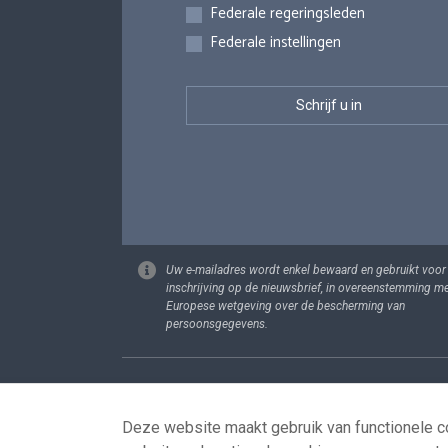
Federale regeringsleden
Federale instellingen
Uw e-mailadres wordt enkel bewaard en gebruikt voor
inschrijving op de nieuwsbrief, in overeenstemming m
Europese wetgeving over de bescherming van
persoonsgegevens.
Footer
Persoonsgege
Deze website maakt gebruik van functionele co