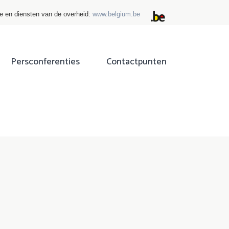
ie en diensten van de overheid:
www.belgium.be
Persconferenties
Contactpunten
ok
tter