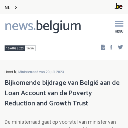
NL
news.
belgium
Main
navigation
MENU
Faceb
Tw
16 AUG 2023
16:56
Hoort bij
Ministerraad van 20 juli 2023
Bijkomende bijdrage van België aan de
Loan Account van de Poverty
Reduction and Growth Trust
De ministerraad gaat op voorstel van minister van