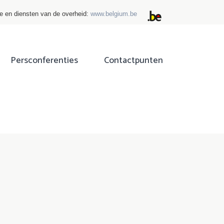
ie en diensten van de overheid:
www.belgium.be
Persconferenties
Contactpunten
ok
tter