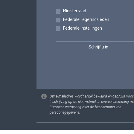
Inschrijvingen
Ministerraad
Federale regeringsleden
Federale instellingen
Uw e-mailadres wordt enkel bewaard en gebruikt voor
inschrijving op de nieuwsbrief, in overeenstemming m
Europese wetgeving over de bescherming van
persoonsgegevens.
Footer