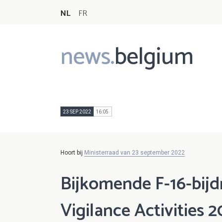
NL
FR
news.
belgium
Main
navigation
23 SEP 2022
16:05
Hoort bij
Ministerraad van 23 september 2022
Bijkomende F-16-bij
Vigilance Activities