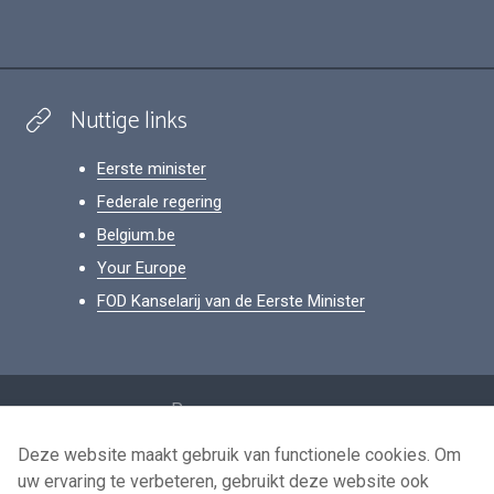
Nuttige links
Eerste minister
Federale regering
Belgium.be
Your Europe
FOD Kanselarij van de Eerste Minister
Footer
Persoonsgegevens
Voorwaarden voor het hergebruik
Deze website maakt gebruik van functionele cookies. Om
uw ervaring te verbeteren, gebruikt deze website ook
Contacteer ons