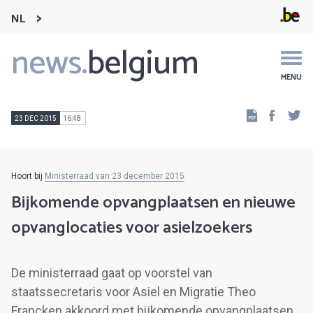
NL
news.
belgium
Main
navigation
MENU
Faceb
Tw
23 DEC 2015
16:48
Hoort bij
Ministerraad van 23 december 2015
Bijkomende opvangplaatsen en nieuwe
opvanglocaties voor asielzoekers
De ministerraad gaat op voorstel van
staatssecretaris voor Asiel en Migratie Theo
Francken akkoord met bijkomende opvangplaatsen