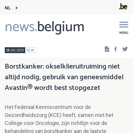
NL
news.
belgium
Main
navigation
MENU
Faceb
Tw
08 JUL 2013
02:28
Borstkanker: okselklieruitruiming niet
altijd nodig, gebruik van geneesmiddel
Avastin® wordt best stopgezet
Het Federaal Kenniscentrum voor de
Gezondheidszorg (KCE) heeft, samen met het
College voor Oncologie, zijn richtlijn voor de
behandeling van borstkanker aan de laatste