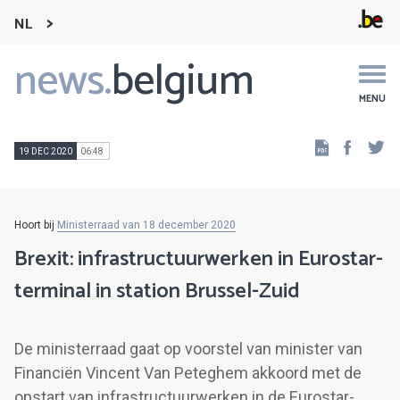
NL
news.
belgium
Main
navigation
MENU
Faceb
Tw
19 DEC 2020
06:48
Hoort bij
Ministerraad van 18 december 2020
Brexit: infrastructuurwerken in Eurostar-
terminal in station Brussel-Zuid
De ministerraad gaat op voorstel van minister van
Financiën Vincent Van Peteghem akkoord met de
opstart van infrastructuurwerken in de Eurostar-