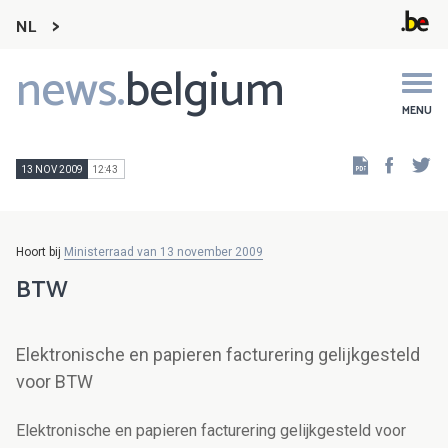
NL
news.
belgium
Main
navigation
MENU
Faceb
Tw
13 NOV 2009
12:43
Hoort bij
Ministerraad van 13 november 2009
BTW
Elektronische en papieren facturering gelijkgesteld
voor BTW
Elektronische en papieren facturering gelijkgesteld voor