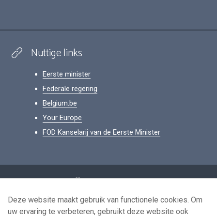
Nuttige links
Eerste minister
Federale regering
Belgium.be
Your Europe
FOD Kanselarij van de Eerste Minister
Footer
Persoonsgegevens
Voorwaarden voor het hergebruik
Deze website maakt gebruik van functionele cookies. Om
uw ervaring te verbeteren, gebruikt deze website ook
Contacteer ons