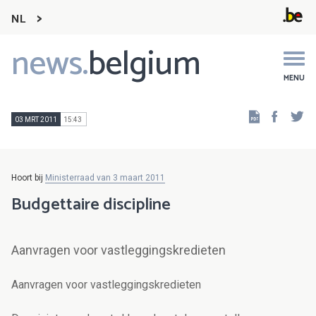
NL
news.
belgium
Main
navigation
MENU
Faceb
Tw
03 MRT 2011
15:43
Hoort bij
Ministerraad van 3 maart 2011
Budgettaire discipline
Aanvragen voor vastleggingskredieten
Aanvragen voor vastleggingskredieten