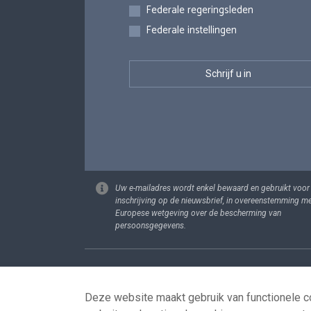
Federale regeringsleden
Federale instellingen
Uw e-mailadres wordt enkel bewaard en gebruikt voor
inschrijving op de nieuwsbrief, in overeenstemming m
Europese wetgeving over de bescherming van
persoonsgegevens.
Footer
Persoonsgege
Deze website maakt gebruik van functionele co