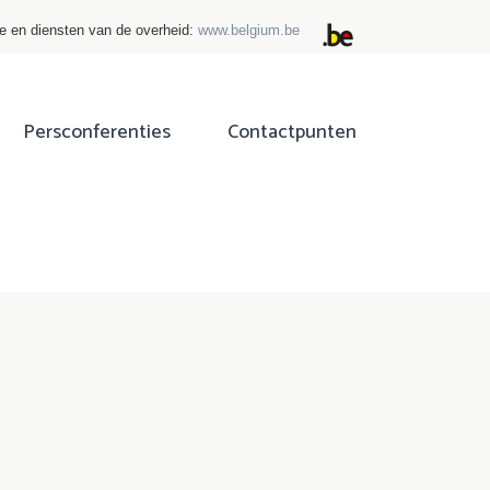
ie en diensten van de overheid:
www.belgium.be
Persconferenties
Contactpunten
ok
tter