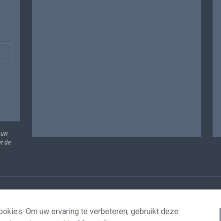
 uw
et de
vens
Voorwaarden voor het hergebruik
Contacteer ons
T
okies. Om uw ervaring te verbeteren, gebruikt deze