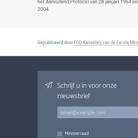
het Aanvullend Protocol van 28 januari 1964 en
2004.
Gepubliceerd door
FOD Kanselarij van de Eerste Min
Schrijf u in voor onze
nieuwsbrief
E-mail
Inschrijvingen
Ministerraad