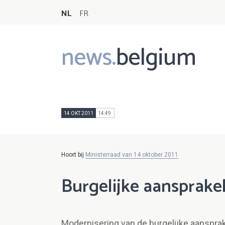
NL
FR
news.
belgium
Main
navigation
14 OKT 2011
14:49
Hoort bij
Ministerraad van 14 oktober 2011
Burgelijke aansprake
Modernisering van de burgelijke aansprak