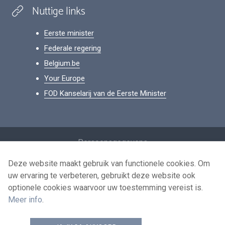
Nuttige links
Eerste minister
Federale regering
Belgium.be
Your Europe
FOD Kanselarij van de Eerste Minister
Footer
Persoonsgegevens
Voorwaarden voor het hergebruik
Deze website maakt gebruik van functionele cookies. Om
uw ervaring te verbeteren, gebruikt deze website ook
Contacteer ons
optionele cookies waarvoor uw toestemming vereist is.
Toegankelijkheid
Meer info
.
news.belgium RSS feed