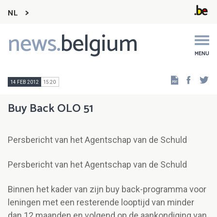
NL
news.
belgium
Main
navigation
MENU
Faceb
Tw
14 FEB 2012
15:20
Buy Back OLO 51
Persbericht van het Agentschap van de Schuld
Persbericht van het Agentschap van de Schuld
Binnen het kader van zijn buy back-programma voor
leningen met een resterende looptijd van minder
dan 12 maanden en volgend op de aankondiging van