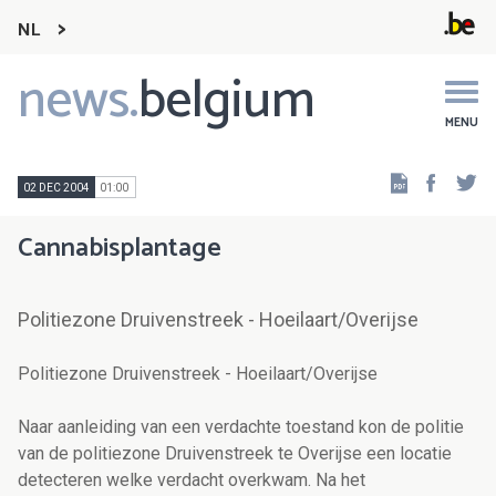
NL
news.
belgium
Main
navigation
MENU
Faceb
Tw
02 DEC 2004
01:00
Cannabisplantage
Politiezone Druivenstreek - Hoeilaart/Overijse
Politiezone Druivenstreek - Hoeilaart/Overijse
Naar aanleiding van een verdachte toestand kon de politie
van de politiezone Druivenstreek te Overijse een locatie
detecteren welke verdacht overkwam. Na het