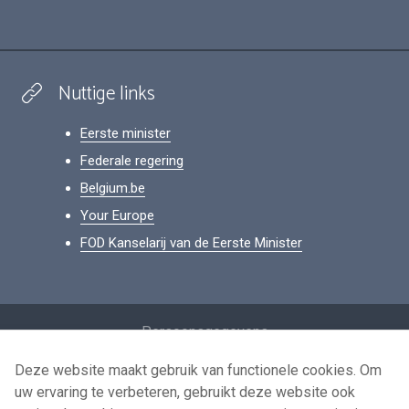
Nuttige links
Eerste minister
Federale regering
Belgium.be
Your Europe
FOD Kanselarij van de Eerste Minister
Footer
Persoonsgegevens
Voorwaarden voor het hergebruik
Deze website maakt gebruik van functionele cookies. Om
uw ervaring te verbeteren, gebruikt deze website ook
Contacteer ons