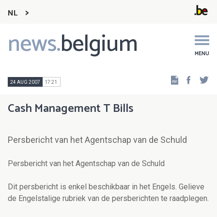
NL
news.
belgium
Main
navigation
MENU
Faceb
Tw
24 AUG 2007
17:21
Cash Management T Bills
Persbericht van het Agentschap van de Schuld
Persbericht van het Agentschap van de Schuld
Dit persbericht is enkel beschikbaar in het Engels. Gelieve
de Engelstalige rubriek van de persberichten te raadplegen.