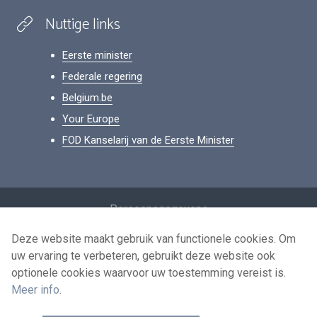
Nuttige links
Eerste minister
Federale regering
Belgium.be
Your Europe
FOD Kanselarij van de Eerste Minister
Footer
Persoonsgegevens
Voorwaarden voor het hergebruik
Deze website maakt gebruik van functionele cookies. Om
uw ervaring te verbeteren, gebruikt deze website ook
Contacteer ons
optionele cookies waarvoor uw toestemming vereist is.
Toegankelijkheid
Meer info
.