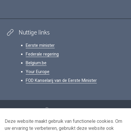
Nuttige links
Eerste minister
Federale regering
Belgium.be
Your Europe
FOD Kanselarij van de Eerste Minister
Footer
Persoonsgegevens
Voorwaarden voor het hergebruik
Deze website maakt gebruik van functionele cookies. Om
uw ervaring te verbeteren, gebruikt deze website ook
Contacteer ons