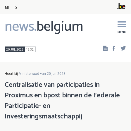
NL
news.
belgium
Main
navigation
MENU
Faceb
Tw
20 JUL 2023
18:32
Hoort bij
Ministerraad van 20 juli 2023
Centralisatie van participaties in
Proximus en bpost binnen de Federale
Participatie- en
Investeringsmaatschappij