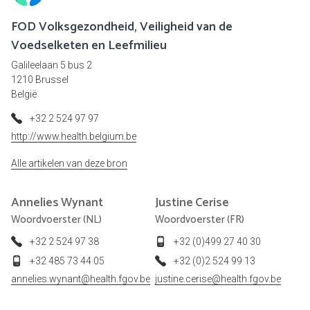
FOD Volksgezondheid, Veiligheid van de
Voedselketen en Leefmilieu
Galileelaan 5 bus 2
1210 Brussel
België
+32 2 524 97 97
http://www.health.belgium.be
Alle artikelen van deze bron
Annelies
Wynant
Justine
Cerise
Woordvoerster (NL)
Woordvoerster (FR)
+32 2 524 97 38
+32 (0)499 27 40 30
+32 485 73 44 05
+32 (0)2 524 99 13
annelies.wynant@health.fgov.be
justine.cerise@health.fgov.be