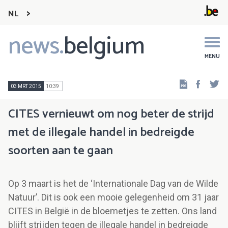
NL
news.
belgium
Main
navigation
MENU
Faceb
Tw
03 MRT 2015
10:39
CITES vernieuwt om nog beter de strijd
met de illegale handel in bedreigde
soorten aan te gaan
Op 3 maart is het de ‘Internationale Dag van de Wilde
Natuur’. Dit is ook een mooie gelegenheid om 31 jaar
CITES in België in de bloemetjes te zetten. Ons land
blijft strijden tegen de illegale handel in bedreigde