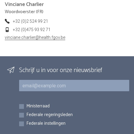
Vinciane
Charlier
Woordvoerster (FR)
+32 (0)2 524 99 21
+32 (0)475 93 92 71
vinciane.charlier@health.fgov.be
Schrijf u in voor onze nieuwsbrief
E-mail
Inschrijvingen
Ministerraad
Federale regeringsleden
Federale instellingen