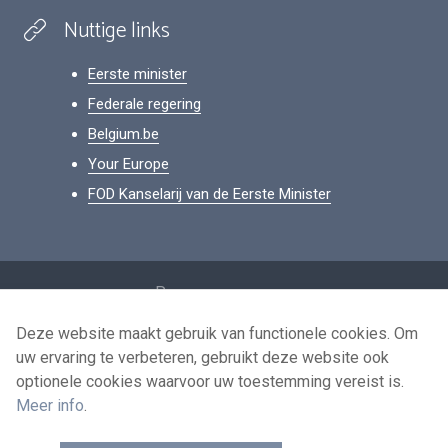
Nuttige links
Eerste minister
Federale regering
Belgium.be
Your Europe
FOD Kanselarij van de Eerste Minister
Footer
Persoonsgegevens
Voorwaarden voor het hergebruik
Deze website maakt gebruik van functionele cookies. Om
uw ervaring te verbeteren, gebruikt deze website ook
Contacteer ons
optionele cookies waarvoor uw toestemming vereist is.
Toegankelijkheid
Meer info
.