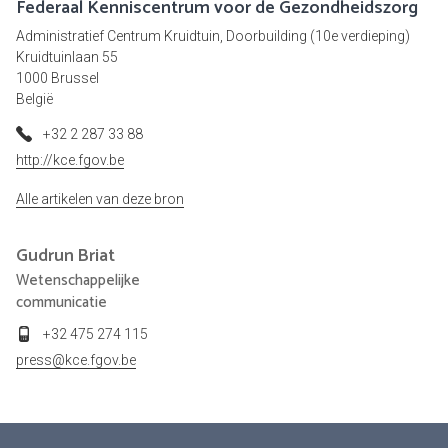
Federaal Kenniscentrum voor de Gezondheidszorg
Administratief Centrum Kruidtuin, Doorbuilding (10e verdieping)
Kruidtuinlaan 55
1000 Brussel
België
+32 2 287 33 88
http://kce.fgov.be
Alle artikelen van deze bron
Gudrun
Briat
Wetenschappelijke
communicatie
+32 475 274 115
press@kce.fgov.be