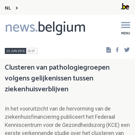
NL
news.
belgium
Main
navigation
MENU
Faceb
Tw
23 JUN 2016
02:07
Clusteren van pathologiegroepen
volgens gelijkenissen tussen
ziekenhuisverblijven
In het vooruitzicht van de hervorming van de
ziekenhuisfinanciering publiceert het Federaal
Kenniscentrum voor de Gezondheidszorg (KCE) een
eerste verkennende studie over het clusteren van