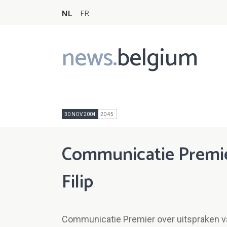
NL
FR
news.
belgium
Main
navigation
30 NOV 2004
20:45
Communicatie Premier
Filip
Communicatie Premier over uitspraken van