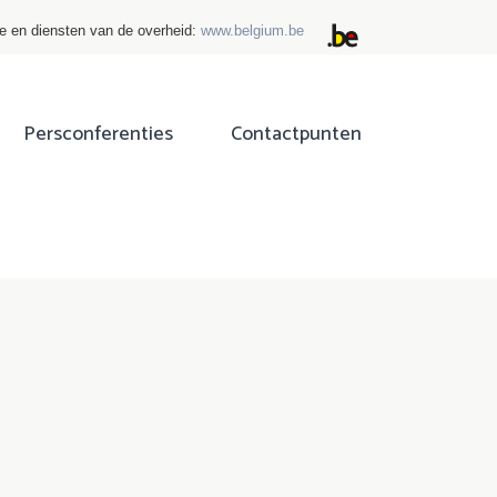
ie en diensten van de overheid:
www.belgium.be
Persconferenties
Contactpunten
ok
tter