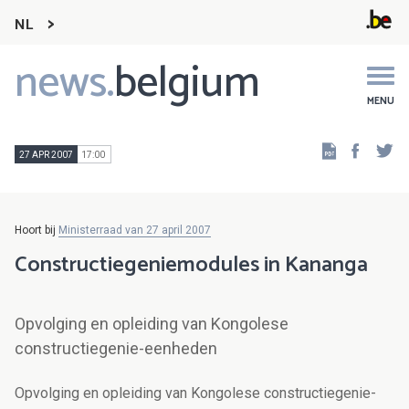
NL
news.
belgium
Main
navigation
MENU
Faceb
Tw
27 APR 2007
17:00
Hoort bij
Ministerraad van 27 april 2007
Constructiegeniemodules in Kananga
Opvolging en opleiding van Kongolese
constructiegenie-eenheden
Opvolging en opleiding van Kongolese constructiegenie-