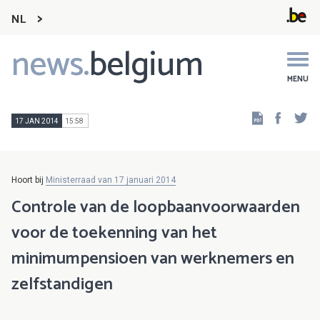
NL
news.
belgium
Main
navigation
MENU
Faceb
Tw
17 JAN 2014
15:58
Hoort bij
Ministerraad van 17 januari 2014
Controle van de loopbaanvoorwaarden
voor de toekenning van het
minimumpensioen van werknemers en
zelfstandigen