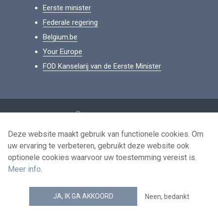
Eerste minister
Federale regering
Belgium.be
Your Europe
FOD Kanselarij van de Eerste Minister
Footer
Persoonsgegevens
Voorwaarden voor het hergebruik
Deze website maakt gebruik van functionele cookies. Om
uw ervaring te verbeteren, gebruikt deze website ook
Contacteer ons
optionele cookies waarvoor uw toestemming vereist is.
Toegankelijkheid
Meer info
.
news.belgium RSS feed
JA, IK GA AKKOORD
Neen, bedankt
© 2026 - news.belgium.be