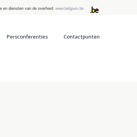
ie en diensten van de overheid:
www.belgium.be
Persconferenties
Contactpunten
ok
tter