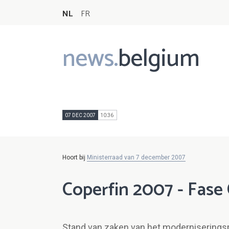
NL
FR
news.
belgium
Main
navigation
07 DEC 2007
10:36
Hoort bij
Ministerraad van 7 december 2007
Coperfin 2007 - Fase
Stand van zaken van het moderniseringsp