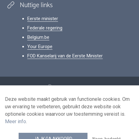
Nuttige links
Eerste minister
Federale regering
Belgium.be
Your Europe
FOD Kanselarij van de Eerste Minister
Footer
Persoonsgegevens
Voorwaarden voor het hergebruik
Deze website maakt gebruik van functionele cookies. Om
uw ervaring te verbeteren, gebruikt deze website ook
Contacteer ons
optionele cookies waarvoor uw toestemming vereist is.
Toegankelijkheid
Meer info
.
news.belgium RSS feed
JA, IK GA AKKOORD
Neen, bedankt