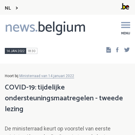
NL
news.
belgium
Main
navigation
MENU
Faceb
Tw
14 JAN 2022
18:30
Hoort bij
Ministerraad van 14 januari 2022
COVID-19: tijdelijke
ondersteuningsmaatregelen - tweede
lezing
De ministerraad keurt op voorstel van eerste