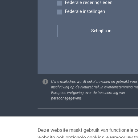
Federale regeringsleden
Federale instellingen
Uw e-mailadres wordt enkel bewaard en gebruikt voor
inschrijving op de nieuwsbrief, in overeenstemming m
Europese wetgeving over de bescherming van
persoonsgegevens.
Footer
Persoonsgege
Deze website maakt gebruik van functionele co
website ook optionele cookies waarvoor uw t