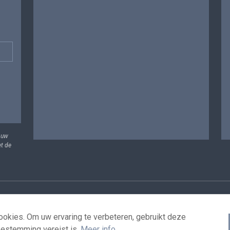
 uw
et de
vens
Voorwaarden voor het hergebruik
Contacteer ons
T
okies. Om uw ervaring te verbeteren, gebruikt deze
oestemming vereist is.
Meer info
.