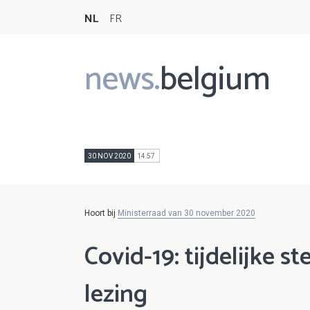
NL
FR
news.
belgium
Main
navigation
30 NOV 2020
14:57
Hoort bij
Ministerraad van 30 november 2020
Covid-19: tijdelijke
lezing