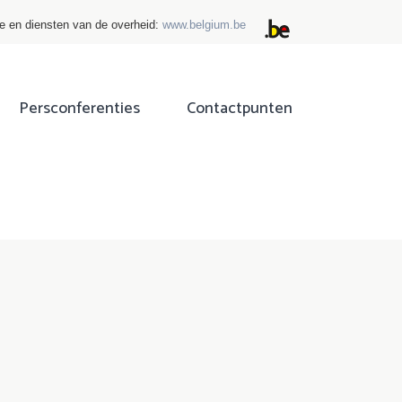
ie en diensten van de overheid:
www.belgium.be
Persconferenties
Contactpunten
ok
tter