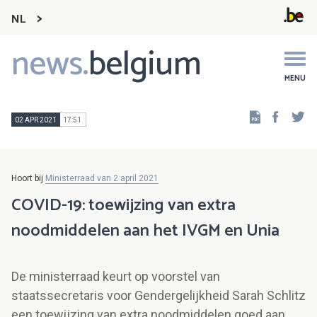
NL
news.
belgium
Main
navigation
MENU
Faceb
Tw
02 APR 2021
17:51
Hoort bij
Ministerraad van 2 april 2021
COVID-19: toewijzing van extra
noodmiddelen aan het IVGM en Unia
De ministerraad keurt op voorstel van
staatssecretaris voor Gendergelijkheid Sarah Schlitz
een toewijzing van extra noodmiddelen goed aan