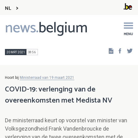
NL
news.
belgium
Main
navigation
MENU
Faceb
Tw
20 MRT 2021
08:56
Hoort bij
Ministerraad van 19 maart 2021
COVID-19: verlenging van de
overeenkomsten met Medista NV
De ministerraad keurt op voorstel van minister van
Volksgezondheid Frank Vandenbroucke de
verlenging van de twee overeenkomsten met de