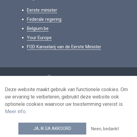
Eerste minister
Federale regering
Belgium.be
Your Europe
FOD Kanselarij van de Eerste Minister
Footer
Persoonsgegevens
Voorwaarden voor het hergebruik
Deze website maakt gebruik van functionele cookies. Om
uw ervaring te verbeteren, gebruikt deze website ook
Contacteer ons
optionele cookies waarvoor uw toestemming vereist is.
Toegankelijkheid
Meer info
.
news.belgium RSS feed
JA, IK GA AKKOORD
Neen, bedankt
© 2026 - news.belgium.be