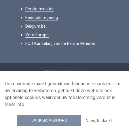
Eerste minister
Federale regering
Belgium.be
Your Europe
FOD Kanselarij van de Eerste Minister
Footer
Persoonsgegevens
Voorwaarden voor het hergebruik
Deze website maakt gebruik van functionele cookies. Om
uw ervaring te verbeteren, gebruikt deze website ook
Contacteer ons
optionele cookies waarvoor uw toestemming vereist is.
Toegankelijkheid
Meer info
.
news.belgium RSS feed
JA, IK GA AKKOORD
Neen, bedankt
© 2026 - news.belgium.be