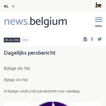
NL
news.
belgium
Main
navigation
MENU
Faceb
Tw
08 JUL 2004
12:00
Dagelijks persbericht
Bijlage xls-file
Bijlage xls-file
In bijlage vindt u het persbericht voor vandaag.