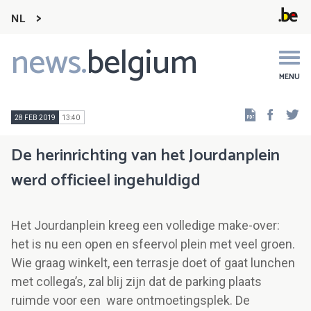
NL
news.
belgium
Main
navigation
MENU
Faceb
Tw
28 FEB 2019
13:40
De herinrichting van het Jourdanplein
werd officieel ingehuldigd
Het Jourdanplein kreeg een volledige make-over:
het is nu een open en sfeervol plein met veel groen.
Wie graag winkelt, een terrasje doet of gaat lunchen
met collega’s, zal blij zijn dat de parking plaats
ruimde voor een ware ontmoetingsplek. De