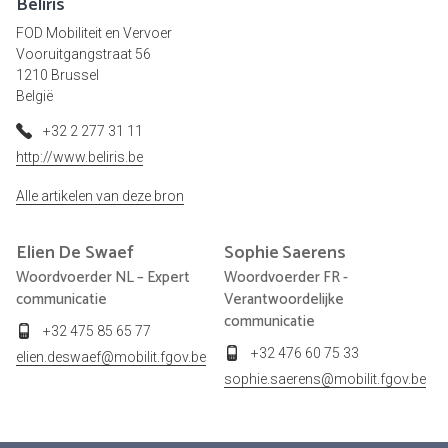
Beliris
FOD Mobiliteit en Vervoer
Vooruitgangstraat 56
1210 Brussel
België
+32 2 277 31 11
http://www.beliris.be
Alle artikelen van deze bron
Elien
De Swaef
Sophie
Saerens
Woordvoerder NL – Expert
Woordvoerder FR -
communicatie
Verantwoordelijke
communicatie
+32 475 85 65 77
+32 476 60 75 33
elien.deswaef@mobilit.fgov.be
sophie.saerens@mobilit.fgov.be