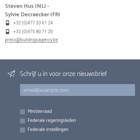
Steven Hus (NL) -
Sylvie Decraecker (FR)
+32 (0)477 33 61 24
+32 (0)475 80 71 20
press@buildingsagency.be
Schrijf u in voor onze nieuwsbrief
E-mail
Inschrijvingen
Ministerraad
Federale regeringsleden
Federale instellingen