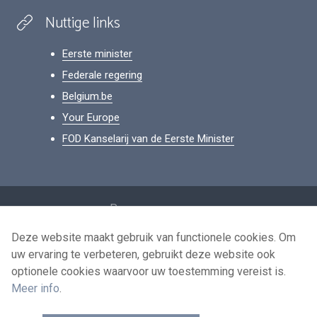
Nuttige links
Eerste minister
Federale regering
Belgium.be
Your Europe
FOD Kanselarij van de Eerste Minister
Footer
Persoonsgegevens
Voorwaarden voor het hergebruik
Deze website maakt gebruik van functionele cookies. Om
uw ervaring te verbeteren, gebruikt deze website ook
Contacteer ons
optionele cookies waarvoor uw toestemming vereist is.
Toegankelijkheid
Meer info
.