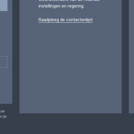
instellingen en regering.
Raadpleeg de contactenlijst
 uw
et de