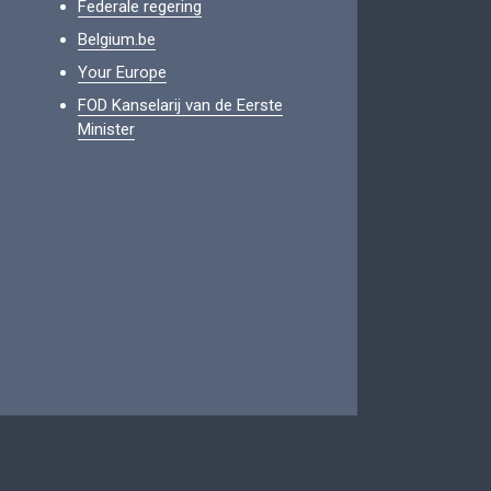
Federale regering
Belgium.be
Your Europe
FOD Kanselarij van de Eerste
Minister