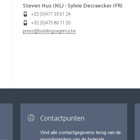
Steven Hus (NL) -
Sylvie Decraecker (FR)
+32 (0)477 33 61 24
+32 (0)475 80 71 20
press@buildingsagency.be
Contactpunten
Vind alle contactgegevens terug van de
woordvoerders van de federale