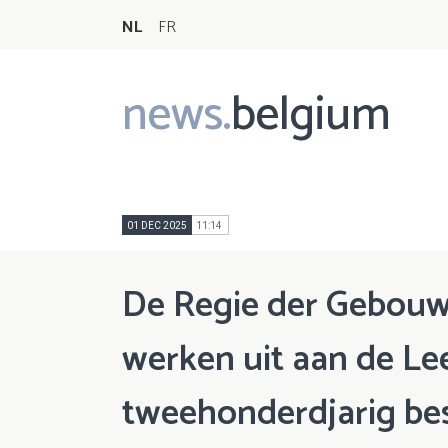
NL
FR
news.
belgium
Main
navigation
01 DEC 2025
11:14
De Regie der Gebouw
werken uit aan de Le
tweehonderdjarig be