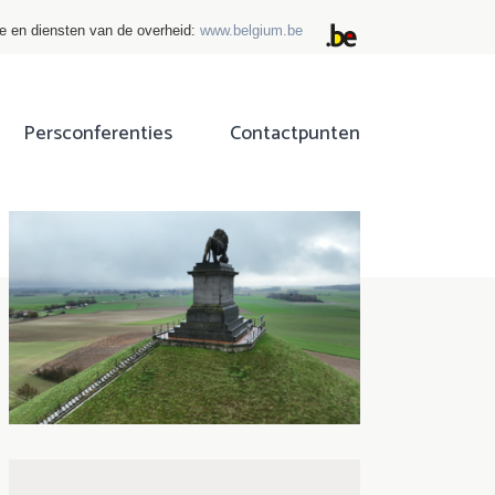
ie en diensten van de overheid:
www.belgium.be
Persconferenties
Contactpunten
ok
tter