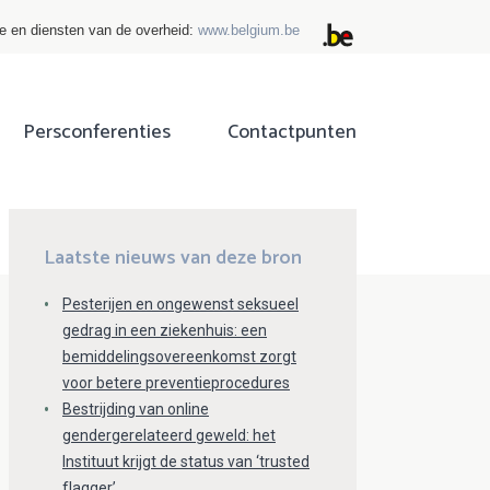
ie en diensten van de overheid:
www.belgium.be
Persconferenties
Contactpunten
ok
tter
Laatste nieuws van deze bron
Pesterijen en ongewenst seksueel
gedrag in een ziekenhuis: een
bemiddelingsovereenkomst zorgt
voor betere preventieprocedures
Bestrijding van online
gendergerelateerd geweld: het
Instituut krijgt de status van ‘trusted
flagger’