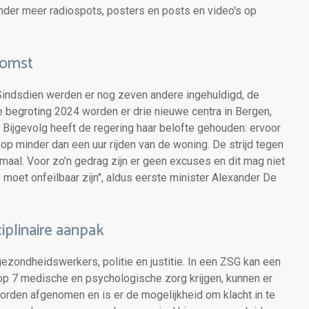
er meer radiospots, posters en posts en video's op
komst
indsdien werden er nog zeven andere ingehuldigd, de
le begroting 2024 worden er drie nieuwe centra in Bergen,
Bijgevolg heeft de regering haar belofte gehouden: ervoor
op minder dan een uur rijden van de woning. De strijd tegen
emaal. Voor zo’n gedrag zijn er geen excuses en dit mag niet
 moet onfeilbaar zijn", aldus eerste minister Alexander De
iplinaire aanpak
zondheidswerkers, politie en justitie. In een ZSG kan een
op 7 medische en psychologische zorg krijgen, kunnen er
orden afgenomen en is er de mogelijkheid om klacht in te