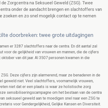
de Zorgcentra na Seksueel Geweld (ZSG). Twee
ntra onder de aandacht brengen en slachtoffers van
 zoeken en zo snel mogelijk contact op te nemen
lte doorbreken: twee grote uitdagingen
amen er 3287 slachtoffers naar de centra. En dit aantal zal
ut voor de gelijkheid van vrouwen en mannen, die de cijfers
t oktober van dit jaar. Al 3507 personen kwamen in die
SG. Deze cijfers zijn alarmerend, maar ze benaderen in de
l geweld niet. Veel slachtoffers, voornamelijk vrouwen,
ten niet dat er een plaats is waar ze holistische zorg
eze sensibiliseringscampagne om het bestaan van de centra
 van seksueel geweld aan te moedigen snel naar een ZSG te
cretaris voor Gendergelijkheid, Gelijke Kansen en Diversiteit.