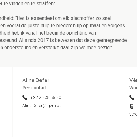
 te vinden en te straffen."
dheid: "
Het is essentieel om elk slachtoffer zo snel
en vooral de juiste hulp te bieden: hulp op maat en volgens
dheid heb ik
vanaf het begin de
oprichting van
esteund. Al sinds 2017 is bewezen dat deze
geïntegreerde
 ondersteund en versterkt: daar zijn we mee bezig."
Aline
Defer
Vé
Perscontact
Woo
+32 2 235 55 20
Aline.Defer@igvm.be
ver