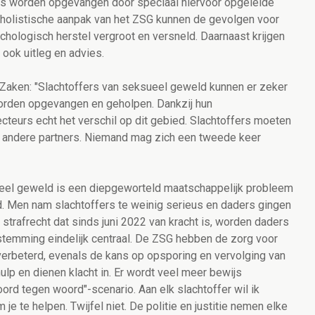
fers worden opgevangen door speciaal hiervoor opgeleide
en holistische aanpak van het ZSG kunnen de gevolgen voor
chologisch herstel vergroot en versneld. Daarnaast krijgen
 ook uitleg en advies.
 Zaken: "Slachtoffers van seksueel geweld kunnen er zeker
worden opgevangen en geholpen. Dankzij hun
teurs echt het verschil op dit gebied. Slachtoffers moeten
 en andere partners. Niemand mag zich een tweede keer
el geweld is een diepgeworteld maatschappelijk probleem
d. Men nam slachtoffers te weinig serieus en daders gingen
l strafrecht dat sinds juni 2022 van kracht is, worden daders
estemming eindelijk centraal. De ZSG hebben de zorg voor
verbeterd, evenals de kans op opsporing en vervolging van
lp en dienen klacht in. Er wordt veel meer bewijs
rd tegen woord"-scenario. Aan elk slachtoffer wil ik
je te helpen. Twijfel niet. De politie en justitie nemen elke