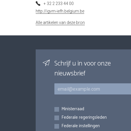
+ 32 2 233 44 00
http://igvm-iefh.belgium.be
Alle artikelen van deze bron
Schrijf u in voor onze
nieuwsbrief
E-mail
Inschrijvingen
Ministerraad
Federale regeringsleden
Federale instellingen