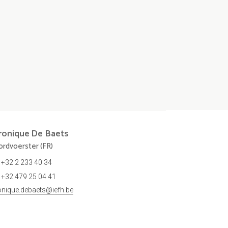
ronique
De Baets
rdvoerster (FR)
+32 2 233 40 34
+32 479 25 04 41
onique.debaets@iefh.be