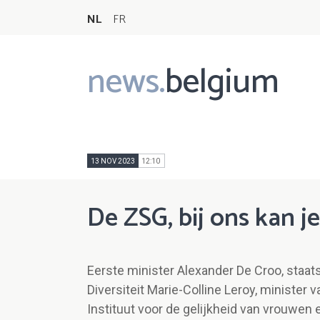
NL
FR
news.
belgium
Main
navigation
13 NOV 2023
12:10
De ZSG, bij ons kan j
Eerste minister Alexander De Croo, staat
Diversiteit Marie-Colline Leroy, ministe
Instituut voor de gelijkheid van vrouwe