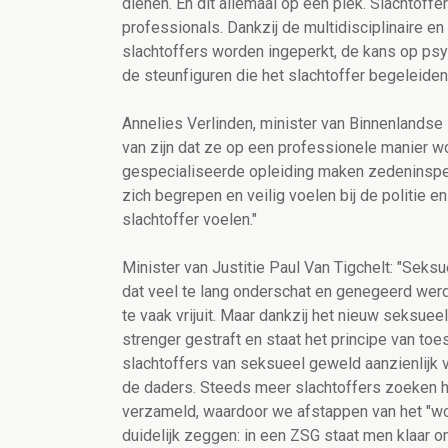
dienen. En dit allemaal op één plek. Slachtof
professionals. Dankzij de multidisciplinaire 
slachtoffers worden ingeperkt, de kans op psy
de steunfiguren die het slachtoffer begeleiden
Annelies Verlinden, minister van Binnenlandse
van zijn dat ze op een professionele manier 
gespecialiseerde opleiding maken zedeninspec
zich begrepen en veilig voelen bij de politie
slachtoffer voelen."
Minister van Justitie Paul Van Tigchelt: "
Seksue
dat veel te lang onderschat en genegeerd wer
te vaak vrijuit. Maar dankzij het nieuw seksuee
strenger gestraft en staat het principe van to
slachtoffers van seksueel geweld aanzienlijk 
de daders. Steeds meer slachtoffers zoeken hu
verzameld, waardoor we afstappen van het "woo
duidelijk zeggen: in een ZSG staat men klaar om 