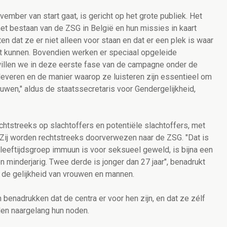
mber van start gaat, is gericht op het grote publiek. Het
t bestaan van de ZSG in België en hun missies in kaart
en dat ze er niet alleen voor staan en dat er een plek is waar
ht kunnen. Bovendien werken er speciaal opgeleide
illen we in deze eerste fase van de campagne onder de
leveren en de manier waarop ze luisteren zijn essentieel om
uwen," aldus de staatssecretaris voor Gendergelijkheid,
htstreeks op slachtoffers en potentiële slachtoffers, met
 Zij worden rechtstreeks doorverwezen naar de ZSG. "Dat is
eeftijdsgroep immuun is voor seksueel geweld, is bijna een
 minderjarig. Twee derde is jonger dan 27 jaar", benadrukt
or de gelijkheid van vrouwen en mannen.
benadrukken dat de centra er voor hen zijn, en dat ze zélf
len naargelang hun noden.