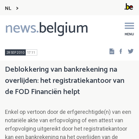
NL
news.
belgium
Main
navigation
MENU
Faceb
Tw
28 SEP 2010
17:11
Deblokkering van bankrekening na
overlijden: het registratiekantoor van
de FOD Financiën helpt
Enkel op vertoon door de erfgerechtigde(n) van een
notariële akte van erfopvolging of een attest van
erfopvolging uitgereikt door het registratiekantoor
kan een bankrekening na het overlijden van de