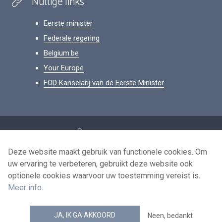
Nuttige links
Eerste minister
Federale regering
Belgium.be
Your Europe
FOD Kanselarij van de Eerste Minister
Footer
Persoonsgegevens
Voorwaarden voor het hergebruik
Deze website maakt gebruik van functionele cookies. Om
uw ervaring te verbeteren, gebruikt deze website ook
Contacteer ons
optionele cookies waarvoor uw toestemming vereist is.
Toegankelijkheid
Meer info
.
news.belgium RSS feed
JA, IK GA AKKOORD
Neen, bedankt