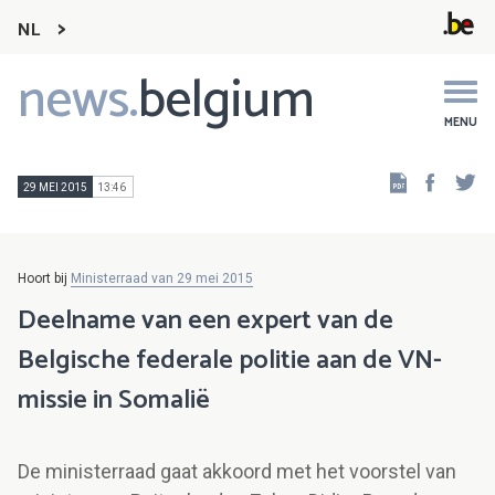
NL
news.
belgium
Main
navigation
MENU
Faceb
Tw
29 MEI 2015
13:46
Hoort bij
Ministerraad van 29 mei 2015
Deelname van een expert van de
Belgische federale politie aan de VN-
missie in Somalië
De ministerraad gaat akkoord met het voorstel van