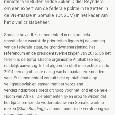
minister van Buitenlandse Zaken Didier Reynders
om een expert van de federale politie in te zetten in
de VN-missie in Somalië (UNSOM) in het kader van
het civiel crisisbeheer.
Somalië bevindt zich momenteel in een politieke
transitiefase waarbij de prioriteiten liggen bij de vorming
van de federale staat, de grondwetsherziening, het
referendum en de presidentsverkiezingen van 2016. Op het
terrein is de terroristische organisatie Al Shabaab nog
duidelijk aanwezig. In het algemeen stelt men echter sinds
2014 een significante daling van het aantal terreurdaden
vast. Er is momenteel vooruitzicht op stabilisatie op
veiligheidsvlak en samen met het voorziene
verkiezingsproces biedt dit hoop voor het land en de hele
Hoorn van Afrika. Die elementen lijken erop te wijzen dat
het tijd is om van de wederopbouw van Somalië werk te
maken (S
tate Building)
, via onder andere de versterking van
de politiediensten.