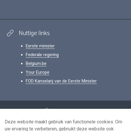
Nuttige links
Eerste minister
Federale regering
Belgium.be
Your Europe
FOD Kanselarij van de Eerste Minister
Footer
Persoonsgegevens
Voorwaarden voor het hergebruik
Deze website maakt gebruik van functionele cookies. Om
uw ervaring te verbeteren, gebruikt deze website ook
Contacteer ons