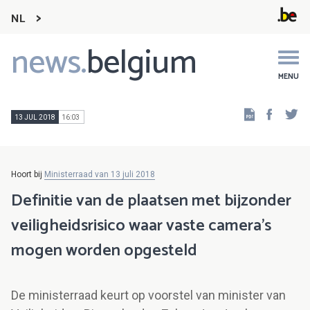
NL
news.
belgium
Main
navigation
MENU
Faceb
Tw
13 JUL 2018
16:03
Hoort bij
Ministerraad van 13 juli 2018
Definitie van de plaatsen met bijzonder
veiligheidsrisico waar vaste camera's
mogen worden opgesteld
De ministerraad keurt op voorstel van minister van