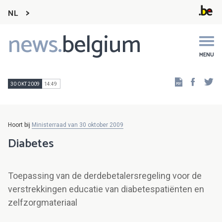
NL
news.
belgium
Main
navigation
MENU
Faceb
Tw
30 OKT 2009
14:49
Hoort bij
Ministerraad van 30 oktober 2009
Diabetes
Toepassing van de derdebetalersregeling voor de
verstrekkingen educatie van diabetespatiënten en
zelfzorgmateriaal