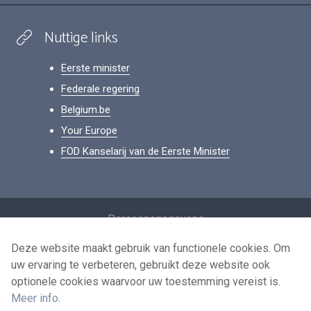
Nuttige links
Eerste minister
Federale regering
Belgium.be
Your Europe
FOD Kanselarij van de Eerste Minister
Footer
Persoonsgegevens
Voorwaarden voor het hergebruik
Deze website maakt gebruik van functionele cookies. Om
uw ervaring te verbeteren, gebruikt deze website ook
Contacteer ons
optionele cookies waarvoor uw toestemming vereist is.
Toegankelijkheid
Meer info
.