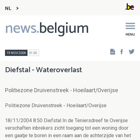
NL
news.
belgium
Main
navigation
MENU
Faceb
Tw
19 NOV 2004
01:00
Diefstal - Wateroverlast
Politiezone Druivenstreek - Hoeilaart/Overijse
Politiezone Druivenstreek - Hoeilaart/Overijse
18/11/2004 8:50 Diefstal In de Teniersdreef te Overijse
verschaften inbrekers zicht toegang tot een woning door
een gaatje te boren in een raam aan de achterzijde van het