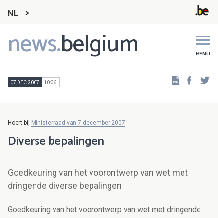
NL
news.
belgium
Main
navigation
MENU
Faceb
Tw
07 DEC 2007
10:36
Hoort bij
Ministerraad van 7 december 2007
Diverse bepalingen
Goedkeuring van het voorontwerp van wet met
dringende diverse bepalingen
Goedkeuring van het voorontwerp van wet met dringende