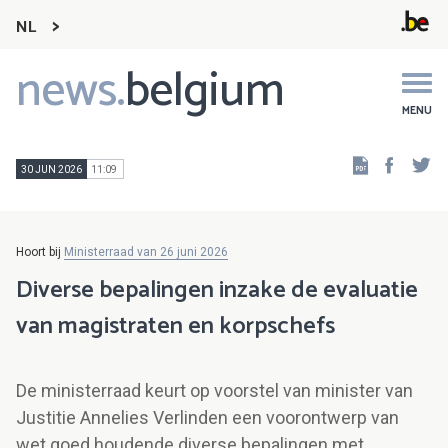
NL
news.
belgium
Main
navigation
MENU
Faceb
Tw
30 JUN 2026
11:09
Hoort bij
Ministerraad van 26 juni 2026
Diverse bepalingen inzake de evaluatie
van magistraten en korpschefs
De ministerraad keurt op voorstel van minister van
Justitie Annelies Verlinden een voorontwerp van
wet goed houdende diverse bepalingen met