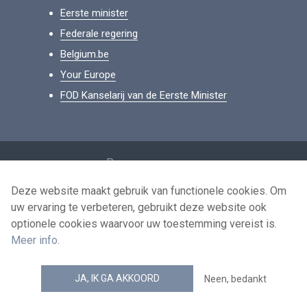
Eerste minister
Federale regering
Belgium.be
Your Europe
FOD Kanselarij van de Eerste Minister
Footer
Persoonsgegevens
Voorwaarden voor het hergebruik
Deze website maakt gebruik van functionele cookies. Om
uw ervaring te verbeteren, gebruikt deze website ook
Contacteer ons
optionele cookies waarvoor uw toestemming vereist is.
Toegankelijkheid
Meer info
.
news.belgium RSS feed
JA, IK GA AKKOORD
Neen, bedankt
© 2026 - news.belgium.be