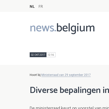
NL
FR
news.
belgium
Main
navigation
02 OKT 2017
12:16
Hoort bij
Ministerraad van 29 september 2017
Diverse bepalingen 
De ministerraad keurt op voorstel van 