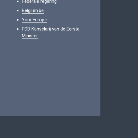
Federale regering
Belgium.be
Your Europe
FOD Kanselarij van de Eerste
Minister