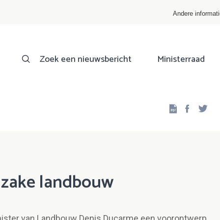
Andere informat
Zoek een nieuwsbericht
Ministerraad
Facebo
Twi
inzake landbouw
minister van Landbouw Denis Ducarme een voorontwerp