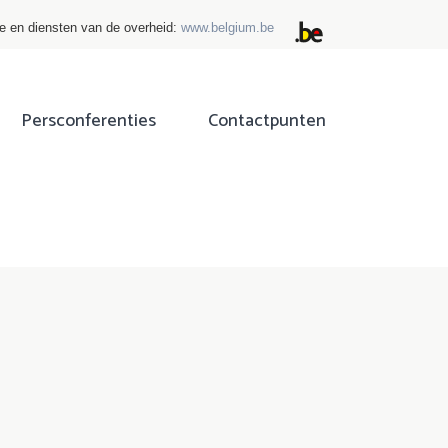
ie en diensten van de overheid:
www.belgium.be
Persconferenties
Contactpunten
ok
tter