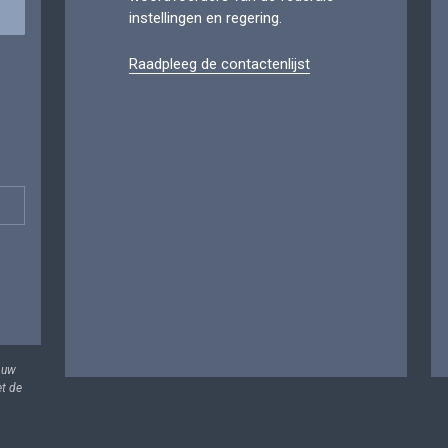
instellingen en regering.
Raadpleeg de contactenlijst
 uw
et de