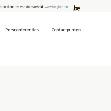
ie en diensten van de overheid:
www.belgium.be
Persconferenties
Contactpunten
ok
tter