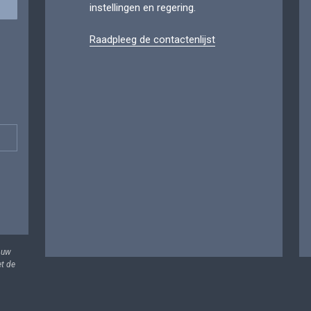
instellingen en regering.
Raadpleeg de contactenlijst
 uw
et de