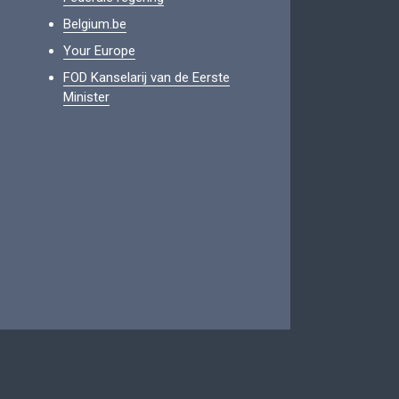
Belgium.be
Your Europe
FOD Kanselarij van de Eerste
Minister