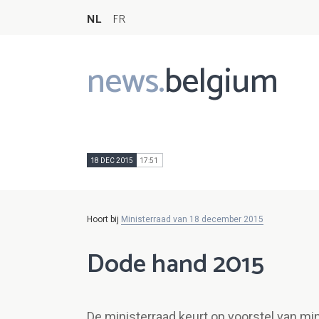
NL
FR
news.
belgium
Main
navigation
18 DEC 2015
17:51
Hoort bij
Ministerraad van 18 december 2015
Dode hand 2015
De ministerraad keurt op voorstel van mi